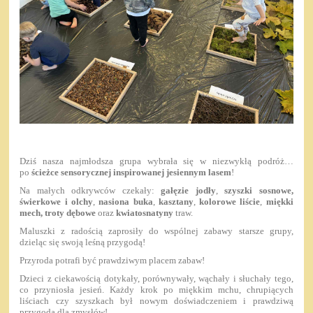
Dziś nasza najmłodsza grupa wybrała się w niezwykłą podróż…
po
ścieżce sensorycznej inspirowanej jesiennym lasem
!
Na małych odkrywców czekały:
gałęzie jodły
,
szyszki sosnowe,
świerkowe i olchy
,
nasiona buka
,
kasztany
,
kolorowe liście
,
miękki
mech, troty dębowe
oraz
kwiatosnatyny
traw.
Maluszki z radością zaprosiły do wspólnej zabawy starsze grupy,
dzieląc się swoją leśną przygodą!
Przyroda potrafi być prawdziwym placem zabaw!
Dzieci z ciekawością dotykały, porównywały, wąchały i słuchały tego,
co przyniosła jesień. Każdy krok po miękkim mchu, chrupiących
liściach czy szyszkach był nowym doświadczeniem i prawdziwą
przygodą dla zmysłów!