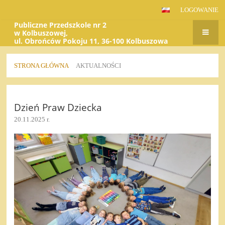
LOGOWANIE
Publiczne Przedszkole nr 2
w Kolbuszowej,
ul. Obrońców Pokoju 11, 36-100 Kolbuszowa
STRONA GŁÓWNA
AKTUALNOŚCI
Aktualności
Dzień Praw Dziecka
20.11.2025 r.