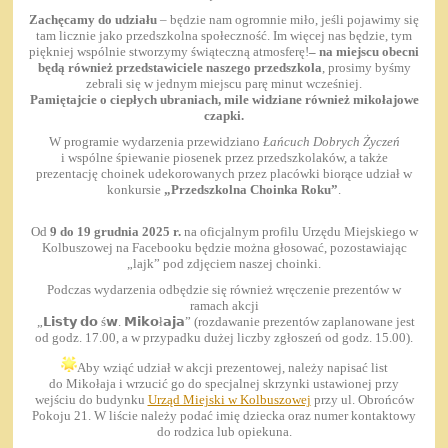
Zachęcamy do udziału
– będzie nam ogromnie miło, jeśli pojawimy się
tam licznie jako przedszkolna społeczność. Im więcej nas będzie, tym
piękniej wspólnie stworzymy świąteczną atmosferę!
– na miejscu obecni
będą również przedstawiciele naszego przedszkola
, prosimy byśmy
zebrali się w jednym miejscu parę minut wcześniej.
Pamiętajcie o
ciepłych ubraniach
, mile widziane również
mikołajowe
czapki
.
W programie wydarzenia przewidziano
Łańcuch Dobrych Życzeń
i wspólne śpiewanie piosenek przez przedszkolaków, a także
prezentację choinek udekorowanych przez placówki biorące udział w
konkursie
„Przedszkolna Choinka Roku”
.
Od
9 do 19 grudnia 2025 r.
na oficjalnym profilu Urzędu Miejskiego w
Kolbuszowej na Facebooku będzie można głosować, pozostawiając
„lajk” pod zdjęciem naszej choinki.
Podczas wydarzenia odbędzie się również wręczenie prezentów w
ramach akcji
„𝗟𝗶𝘀𝘁𝘆 𝗱𝗼 ś𝘄. 𝗠𝗶𝗸𝗼ł𝗮𝗷𝗮” (rozdawanie prezentów zaplanowane jest
od godz. 17.00, a w przypadku dużej liczby zgłoszeń od godz. 15.00).
Aby wziąć udział w akcji prezentowej, należy napisać list
do Mikołaja i wrzucić go do specjalnej skrzynki ustawionej przy
wejściu do budynku
Urząd Miejski w Kolbuszowej
przy ul. Obrońców
Pokoju 21. W liście należy podać imię dziecka oraz numer kontaktowy
do rodzica lub opiekuna.