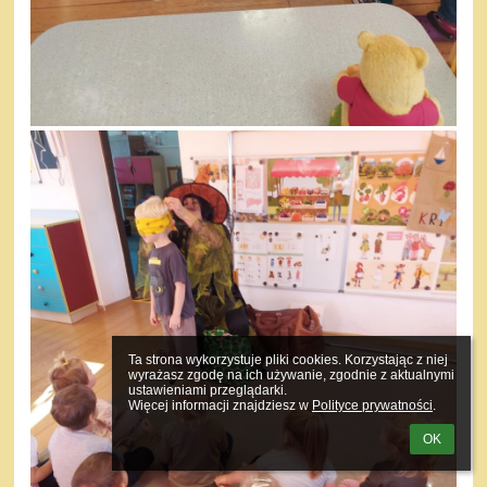
Ta strona wykorzystuje pliki cookies. Korzystając z niej 
wyrażasz zgodę na ich używanie, zgodnie z aktualnymi 
ustawieniami przeglądarki.

Więcej informacji znajdziesz w 
Polityce prywatności
.
OK