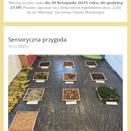
Mikolaj na listy czeka 𝗱𝗼 𝟯𝟬 𝗹𝗶𝘀𝘁𝗼𝗽𝗮𝗱𝗮 𝟮𝟬𝟮𝟱 𝗿𝗼𝗸𝘂, 𝗱𝗼 𝗴𝗼𝗱𝘇𝗶𝗻𝘆
𝟭𝟱.𝟬𝟬. Prosimy zapoznać się z dołączonym regulaminem akcji „Listy
do św. Mikołaja” (na stronie Urzędu Miejskiego)
Sensoryczna przygoda
13.11.2025 r.