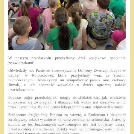
W naszym przedszkolu przeżyliśmy dziś wyjątkowe spotkanie
ze zwierzakami!
Odwiedziły nas Panie ze Stowarzyszenia Ochrony Zwierząt „Łapka w
Łapkę” w Kolbuszowej, które przyjechały wraz ze swoimi
podopiecznymi. Towarzyszył im sympatyczny piesek oraz ciekawy
ślimak, a ich obecność wywołała u dzieci ogromną radość
i zaciekawienie.
Podczas zajęć przedszkolaki mogły dowiedzieć się, jak właściwie
opiekować się zwierzętami i dlaczego tak ważne jest okazywanie im
troski i szacunku. Była to cenna lekcja empatii oraz odpowiedzialności.
Serdecznie dziękujemy Paniom za wizytę, a Rodzicom i dzieciom
za aktywny udział w zbiórce na rzecz zwierząt ze schroniska. Jesteśmy
dumni, że los bezdomnych czworonogów nie jest obojętny naszej
przedszkolnej społeczności. Dzięki wspólnemu zaangażowaniu udało
się zebrać naprawdę imponującą ilość karmy.