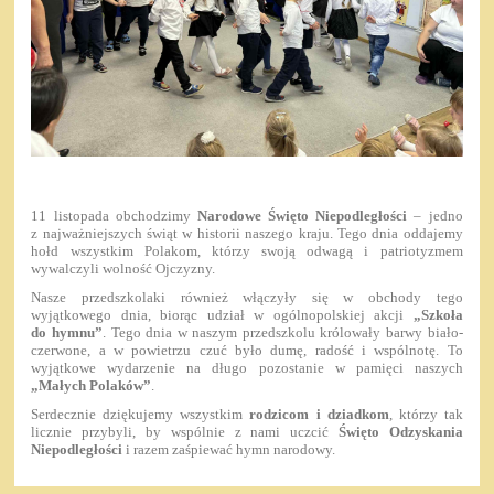
11 listopada obchodzimy
Narodowe Święto Niepodległości
– jedno
z najważniejszych świąt w historii naszego kraju. Tego dnia oddajemy
hołd wszystkim Polakom, którzy swoją odwagą i patriotyzmem
wywalczyli wolność Ojczyzny.
Nasze przedszkolaki również włączyły się w obchody tego
wyjątkowego dnia, biorąc udział w ogólnopolskiej akcji
„Szkoła
do hymnu”
. Tego dnia w naszym przedszkolu królowały barwy biało-
czerwone, a w powietrzu czuć było dumę, radość i wspólnotę. To
wyjątkowe wydarzenie na długo pozostanie w pamięci naszych
„Małych Polaków”
.
Serdecznie dziękujemy wszystkim
rodzicom i dziadkom
, którzy tak
licznie przybyli, by wspólnie z nami uczcić
Święto Odzyskania
Niepodległości
i razem zaśpiewać hymn narodowy.