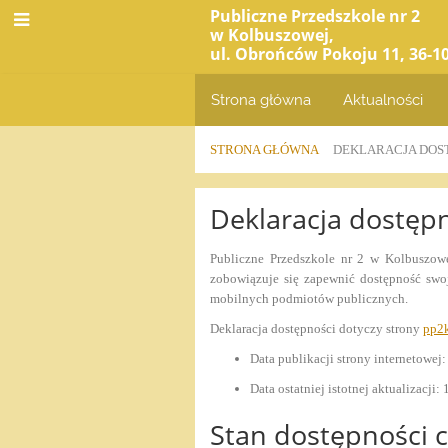
Publiczne Przedszkole nr 2
w Kolbuszowej,
ul. Obrońców Pokoju 11, 36-
Strona główna
Aktualności
STRONA GŁÓWNA
DEKLARACJA DOS
Deklaracja
Deklaracja dostęp
dostępności
Publiczne Przedszkole nr 2 w Kolbuszow
zobowiązuje się zapewnić dostępność swo
mobilnych podmiotów publicznych.
Deklaracja dostępności dotyczy strony
pp2
Data publikacji strony internetowej
Data ostatniej istotnej aktualizacji:
Stan dostępności 