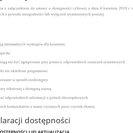
na z załącznikiem do ustawy o dostępności cyfrowej z dnia 4 kwietnia 2019 r. 
ych z powodu niezgodności lub wyłączeń wymienionych poniżej.
i
iają minimalnych wymogów dla kontrastu.
aptcha.
e mogą nie być zgrupowane przy pomocy odpowiednich oznaczeń systemowych.
ki nie określone programowo.
ruowane w sposób niedostępny.
iety tekstowej z dostępną nazwą.
erać odpowiednich informacji o polach obowiązkowych.
ich komunikatów o stanie czytanych przez czytnik ekranu.
aracji dostępności
STĘPNOŚCI I JEJ AKTUALIZACJA