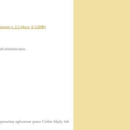
netowej v. 2.2 (docx, 0,12MB)
.
ub telefonicznie
.
poprawimy zgłoszone przez Ciebie błędy lub