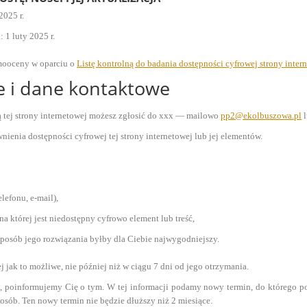
2025 r.
i:
1 luty 2025 r.
amooceny w oparciu o
Listę kontrolną do badania dostępności cyfrowej strony inter
e i dane kontaktowe
 tej strony internetowej możesz zgłosić do
xxx
— mailowo
pp2@ekolbuszowa.pl
l
enia dostępności cyfrowej tej strony internetowej lub jej elementów.
lefonu, e-mail),
na której jest niedostępny cyfrowo element lub treść,
sposób jego rozwiązania byłby dla Ciebie najwygodniejszy.
jak to możliwe, nie później niż w ciągu 7 dni od jego otrzymania.
tki, poinformujemy Cię o tym. W tej informacji podamy nowy termin, do którego 
sób. Ten nowy termin nie będzie dłuższy niż 2 miesiące.