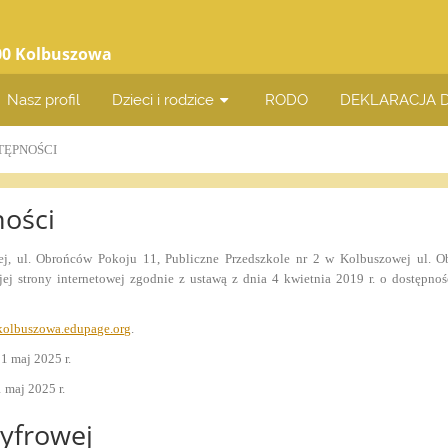
100 Kolbuszowa
Nasz profil
Dzieci i rodzice
RODO
DEKLARACJA 
TĘPNOŚCI
ności
ej, ul. Obrońców Pokoju 11, Publiczne Przedszkole nr 2 w Kolbuszowej ul.
jej
strony internetowej
zgodnie z ustawą z dnia 4 kwietnia 2019 r. o dostępnośc
kolbuszowa.edupage.org
.
:
1 maj 2025 r.
1 maj 2025 r.
cyfrowej