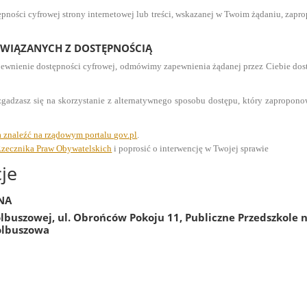
ępności cyfrowej strony internetowej lub treści, wskazanej w Twoim żądaniu, zap
ZWIĄZANYCH Z DOSTĘPNOŚCIĄ
ewnienie dostępności cyfrowej, odmówimy zapewnienia żądanej przez Ciebie dostęp
e zgadzasz się na skorzystanie z alternatywnego sposobu dostępu, który zapropo
 znaleźć na rządowym portalu gov.pl
.
zecznika Praw Obywatelskich
i poprosić o interwencję w Twojej sprawie
je
NA
olbuszowej, ul. Obrońców Pokoju 11, Publiczne Przedszkole n
olbuszowa